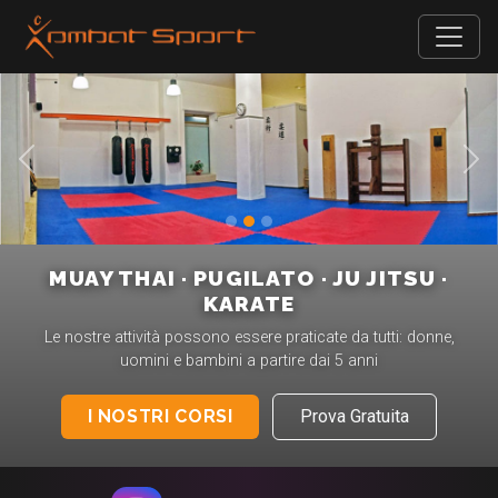
Precedente
Suc
MUAY THAI · PUGILATO · JU JITSU ·
KARATE
Le nostre attività possono essere praticate da tutti: donne,
uomini e bambini a partire dai 5 anni
I NOSTRI CORSI
Prova Gratuita