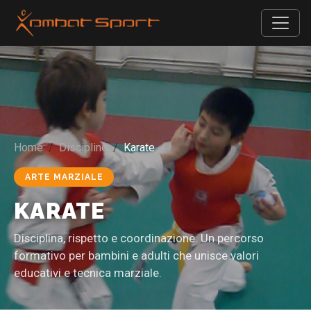
Home
Discipline
Karate
ARTE MARZIALE
KARATE
Disciplina, rispetto e coordinazione. Un percorso
formativo per bambini e adulti che unisce valori
educativi e tecnica marziale.