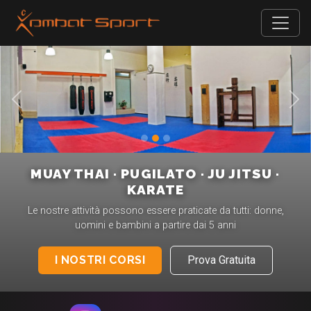
Precedente
Suc
MUAY THAI · PUGILATO · JU JITSU ·
KARATE
Le nostre attività possono essere praticate da tutti: donne,
uomini e bambini a partire dai 5 anni
I NOSTRI CORSI
Prova Gratuita