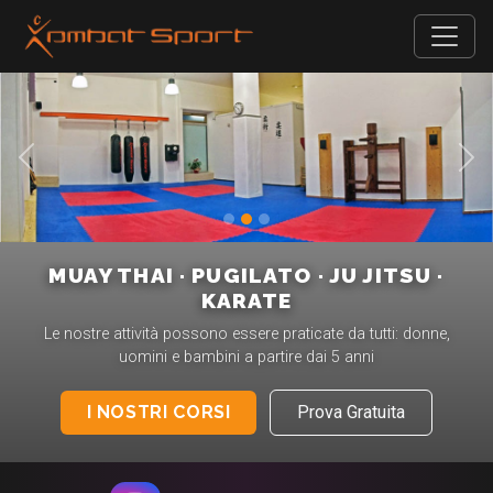
Precedente
Suc
MUAY THAI · PUGILATO · JU JITSU ·
KARATE
Le nostre attività possono essere praticate da tutti: donne,
uomini e bambini a partire dai 5 anni
I NOSTRI CORSI
Prova Gratuita